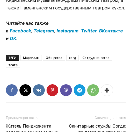
Андижанским музыкально-драматическим театром, а
также Наманганским государственным театром кукол.
Читайте нас также
в
Facebook
,
Telegram
,
Instagram
,
Twitter
,
ВКонтакте
и
OK
.
ТЕГИ
Маргилан
Общество
согд
Сотрудничество
театр
Предыдущая статья
Следующая статья
Житель Пенджикента
Санитарные службы Согда: