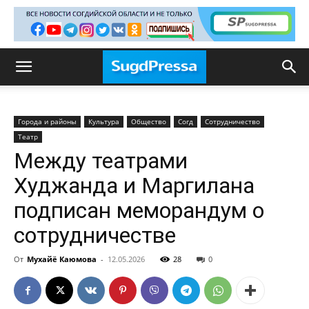
Города и районы
Культура
Общество
Согд
Сотрудничество
Театр
Между театрами
Худжанда и Маргилана
подписан меморандум о
сотрудничестве
От
Мухайё Каюмова
-
12.05.2026
28
0