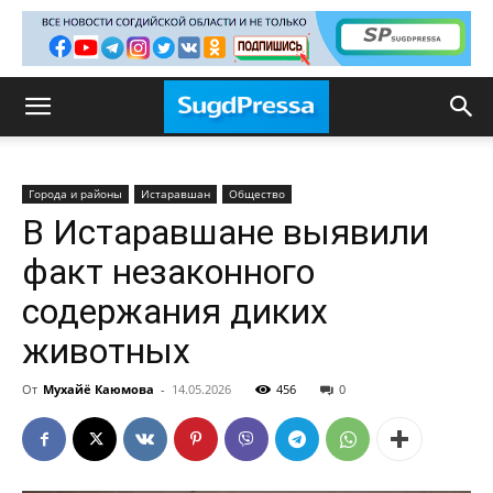
Города и районы
Истаравшан
Общество
В Истаравшане выявили
факт незаконного
содержания диких
животных
От
Мухайё Каюмова
-
14.05.2026
456
0