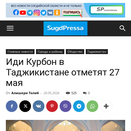
Главные новости
Города и районы
Общество
Таджикистан
Иди Курбон в
Таджикистане отметят 27
мая
От
Алишери Толиб
-
20.05.2026
525
0