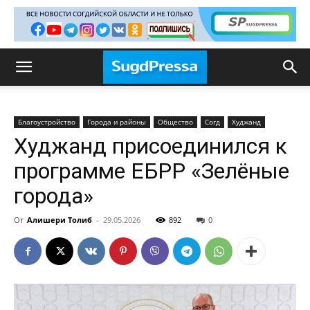
Благоустройство
Города и районы
Общество
Согд
Худжанд
Худжанд присоединился к
программе ЕБРР «Зелёные
города»
От
Алишери Толиб
-
29.05.2026
892
0