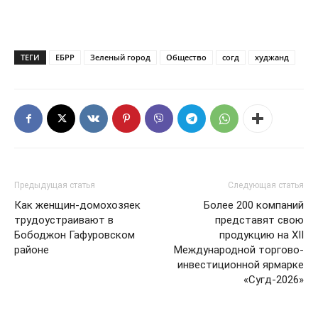
ТЕГИ
ЕБРР
Зеленый город
Общество
согд
худжанд
Предыдущая статья
Следующая статья
Как женщин-домохозяек
Более 200 компаний
трудоустраивают в
представят свою
Бободжон Гафуровском
продукцию на XII
районе
Международной торгово-
инвестиционной ярмарке
«Сугд-2026»