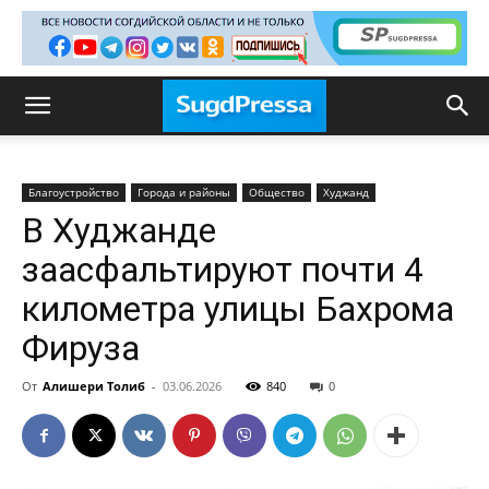
Благоустройство
Города и районы
Общество
Худжанд
В Худжанде
заасфальтируют почти 4
километра улицы Бахрома
Фируза
От
Алишери Толиб
-
03.06.2026
840
0