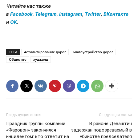
Читайте нас также
в
Facebook
,
Telegram
,
Instagram
,
Twitter
,
ВКонтакте
и
OK
.
ТЕГИ
Асфальтирование дорог
Благоустройство дорог
Общество
худжанд
Предыдущая статья
Следующая статья
Праздник группы компаний
В районе Деваштич
«Фаровон» закончился
задержан подозреваемый в
инцидентом: кто ответит на
убийстве председателя