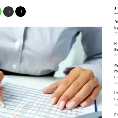
Л
Э
Б
07
И
в
06
Ф
г
п
06
Н
п
06
Р