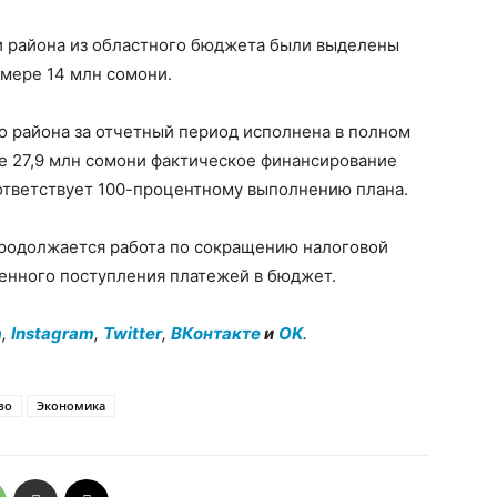
 района из областного бюджета были выделены
змере 14 млн сомони.
о района за отчетный период исполнена в полном
е 27,9 млн сомони фактическое финансирование
оответствует 100-процентному выполнению плана.
продолжается работа по сокращению налоговой
енного поступления платежей в бюджет.
m
,
Instagram
,
Twitter
,
ВКонтакте
и
OK
.
во
Экономика