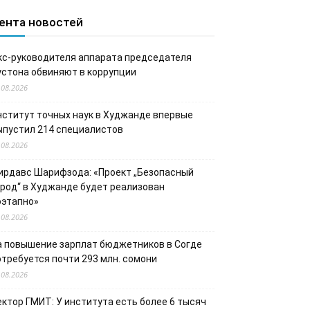
ента новостей
кс-руководителя аппарата председателя
устона обвиняют в коррупции
.08.2026
нститут точных наук в Худжанде впервые
ыпустил 214 специалистов
.08.2026
ирдавс Шарифзода: «Проект „Безопасный
ород“ в Худжанде будет реализован
оэтапно»
.08.2026
а повышение зарплат бюджетников в Согде
отребуется почти 293 млн. сомони
.08.2026
ектор ГМИТ: У института есть более 6 тысяч