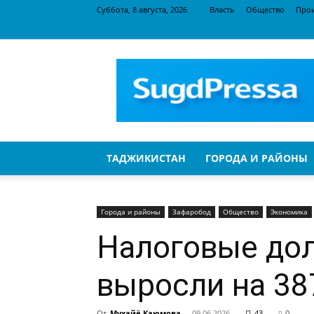
Суббота, 8 августа, 2026
Власть
Общество
Про
SugdPressa
ТАДЖИКИСТАН
ГОРОДА И РАЙОНЫ
Города и районы
Зафаробод
Общество
Экономика
Налоговые дол
выросли на 38
От
Мухайё Каюмова
-
09.06.2026
43
0