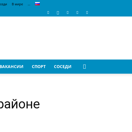
седи
В мире
…
ВАКАНСИИ
СПОРТ
СОСЕДИ
районе