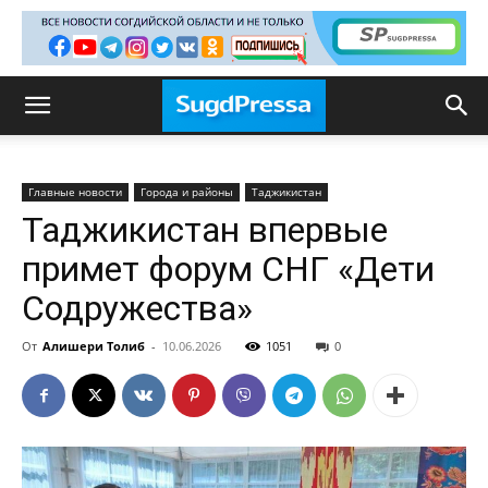
Главные новости
Города и районы
Таджикистан
Таджикистан впервые
примет форум СНГ «Дети
Содружества»
От
Алишери Толиб
-
10.06.2026
1051
0