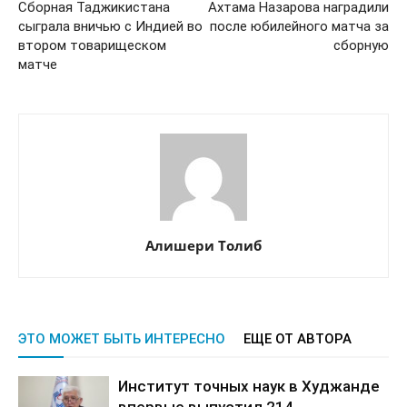
Сборная Таджикистана
Ахтама Назарова наградили
сыграла вничью с Индией во
после юбилейного матча за
втором товарищеском
сборную
матче
Алишери Толиб
ЭТО МОЖЕТ БЫТЬ ИНТЕРЕСНО
ЕЩЕ ОТ АВТОРА
Институт точных наук в Худжанде
впервые выпустил 214