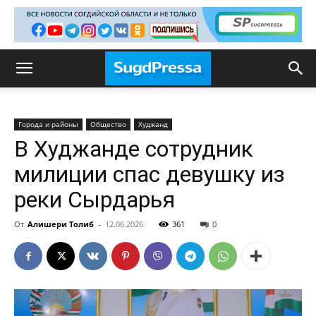
Города и районы
Общество
Худжанд
В Худжанде сотрудник
милиции спас девушку из
реки Сырдарья
От
Алишери Толиб
-
12.06.2026
361
0