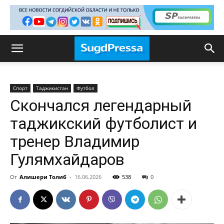
Спорт
Таджикистан
Футбол
Скончался легендарный
таджикский футболист и
тренер Владимир
Гулямхайдаров
От
Алишери Толиб
-
16.06.2026
538
0