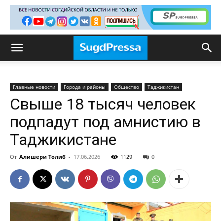
Главные новости
Города и районы
Общество
Таджикистан
Свыше 18 тысяч человек
подпадут под амнистию в
Таджикистане
От
Алишери Толиб
-
17.06.2026
1129
0