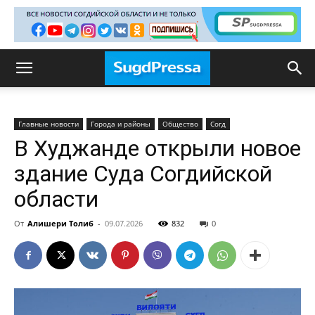
Главные новости
Города и районы
Общество
Согд
В Худжанде открыли новое
здание Суда Согдийской
области
От
Алишери Толиб
-
09.07.2026
832
0