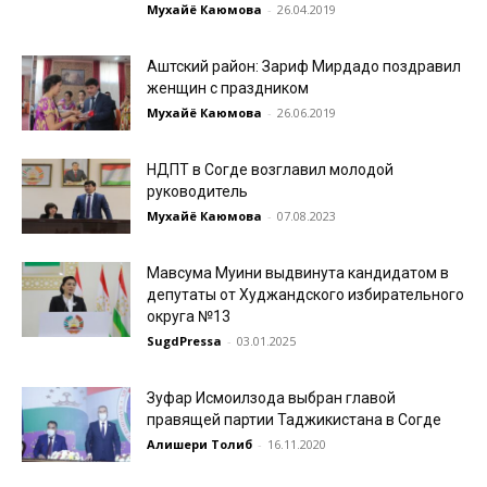
Мухайё Каюмова
-
26.04.2019
Аштский район: Зариф Мирдадо поздравил
женщин с праздником
Мухайё Каюмова
-
26.06.2019
НДПТ в Согде возглавил молодой
руководитель
Мухайё Каюмова
-
07.08.2023
Мавсума Муини выдвинута кандидатом в
депутаты от Худжандского избирательного
округа №13
SugdPressa
-
03.01.2025
Зуфар Исмоилзода выбран главой
правящей партии Таджикистана в Согде
Алишери Толиб
-
16.11.2020