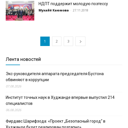
НДПТ поддержит молодую поэтессу
Мухайё Каюмова
-
27.11.2018
1
2
3
Лента новостей
Экс-руководителя аппарата председателя Бустона
обвиняют в коррупции
07.08.2026
Институт точных наук в Худжанде впервые выпустил 214
специалистов
06.08.2026
Фирдавс Шарифзода: «Проект „Безопасный город“ в
Худжанде будет реализован поэтапно»