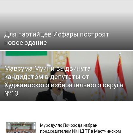
Для партийцев Исфары построят
новое здание
Мавсума Муини выдвинута
кандидатом в депутаты от
Худжандского избирательного округа
№13
Муродулло Почозода избран
председателем ИК НДПТ в Мастчинском