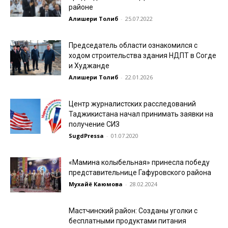
районе
Алишери Толиб
-
25.07.2022
Председатель области ознакомился с
ходом строительства здания НДПТ в Согде
и Худжанде
Алишери Толиб
-
22.01.2026
Центр журналистских расследований
Таджикистана начал принимать заявки на
получение СИЗ
SugdPressa
-
01.07.2020
«Мамина колыбельная» принесла победу
представительнице Гафуровского района
Мухайё Каюмова
-
28.02.2024
Мастчинский район: Созданы уголки с
бесплатными продуктами питания