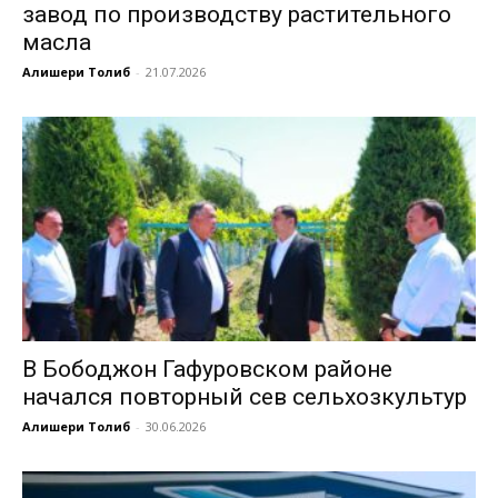
завод по производству растительного
масла
Алишери Толиб
-
21.07.2026
В Бободжон Гафуровском районе
начался повторный сев сельхозкультур
Алишери Толиб
-
30.06.2026