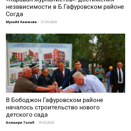
независимости в Б.Гафуровском районе
Согда
Мухайё Каюмова
-
21.05.2026
В Бободжон Гафуровском районе
началось строительство нового
детского сада
Алишери Толиб
-
19.05.2026