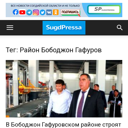
Тег: Район Бободжон Гафуров
В Бободжон Гафуровском районе строят