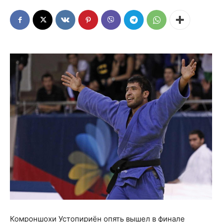
Комроншохи Устопириён опять вышел в финале