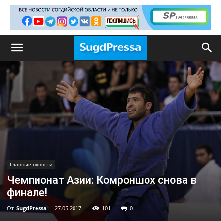
Главные новости
Чемпионат Азии: Комроншох снова в
финале!
От
SugdPressa
-
27.05.2017
101
0