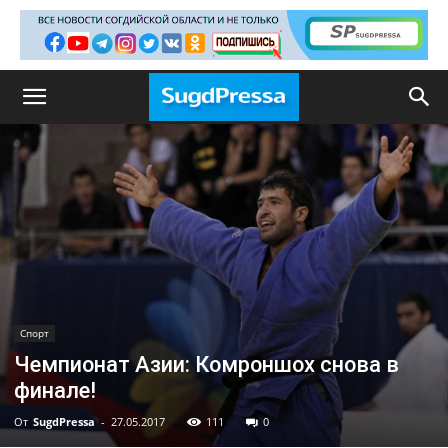
Спорт
Чемпионат Азии: Комроншох снова в
финале!
От
SugdPressa
-
27.05.2017
111
0