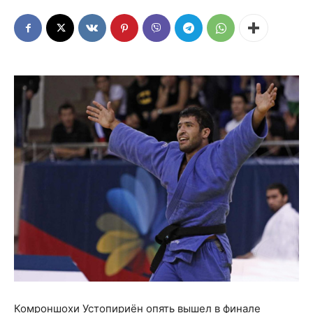
Комроншохи Устопириён опять вышел в финале