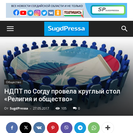
Общество
НДПТ по Согду провела круглый стол
«Религия и общество»
От
SugdPressa
-
27.05.2017
105
0