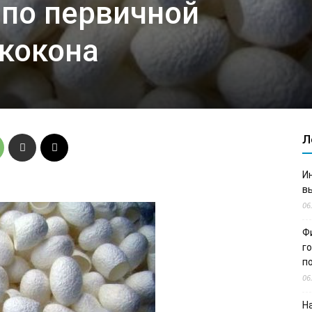
 по первичной
 кокона
Л
И
в
06
Ф
г
п
06
Н