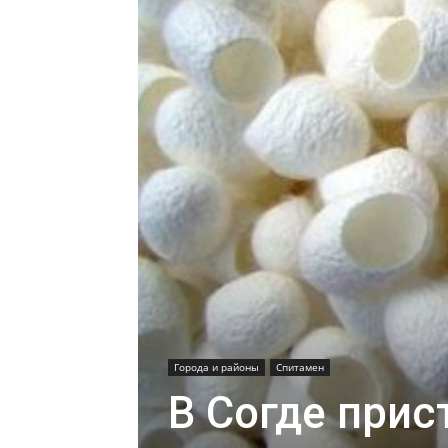
Города и районы
Спитамен
В Согде прис