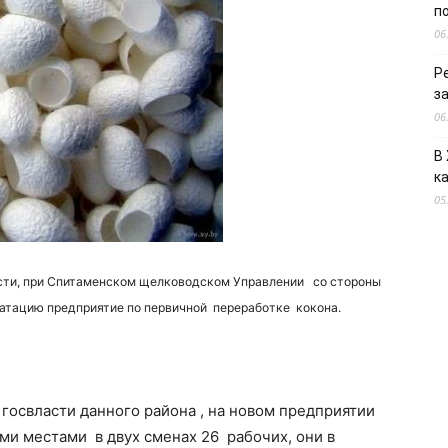
п
06
Р
з
06
В
к
05
сти, при Спитаменском щелководском Управлении со стороны
атацию предприятие по первичной переработке кокона.
освласти данного района , на новом предприятии
ми местами в двух сменах 26 рабочих, они в