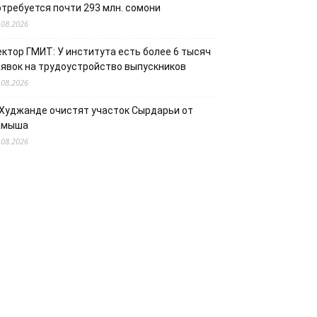
отребуется почти 293 млн. сомони
.08.2026
ектор ГМИТ: У института есть более 6 тысяч
аявок на трудоустройство выпускников
.08.2026
 Худжанде очистят участок Сырдарьи от
амыша
.08.2026