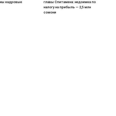
ны кадровые
главы Спитамена: недоимка по
налогу на прибыль — 2,5 млн
сомони