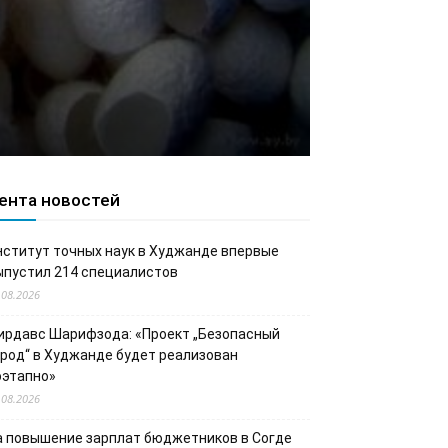
ента новостей
нститут точных наук в Худжанде впервые
ыпустил 214 специалистов
.08.2026
ирдавс Шарифзода: «Проект „Безопасный
ород“ в Худжанде будет реализован
оэтапно»
.08.2026
а повышение зарплат бюджетников в Согде