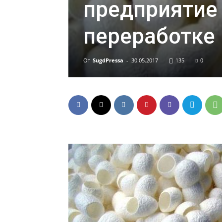
предприятие
переработке
От
SugdPressa
-
30.05.2017
135
0