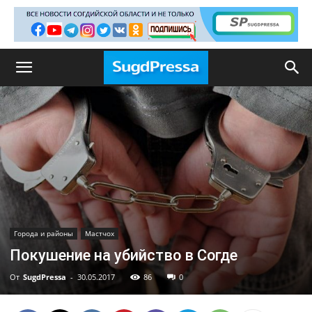
Города и районы
Мастчох
Покушение на убийство в Согде
От
SugdPressa
-
30.05.2017
86
0