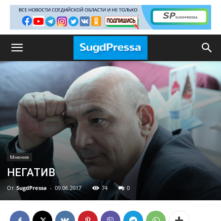
Мнение
НЕГАТИВ
От
SugdPressa
-
09.06.2017
74
0