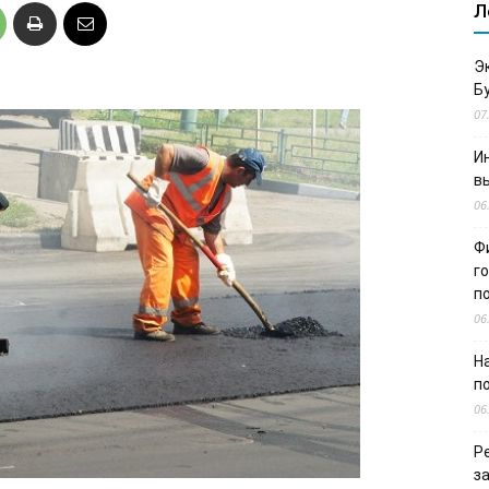
Л
Э
Б
07
И
в
06
Ф
г
п
06
Н
п
06
Р
з