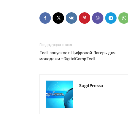
Предыдущая статья
Tcell запускает Цифровой Лагерь для
молодежи –DigitalCampTcell
SugdPressa