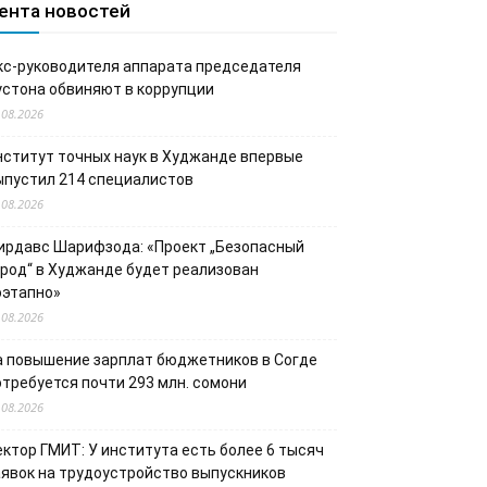
ента новостей
кс-руководителя аппарата председателя
устона обвиняют в коррупции
.08.2026
нститут точных наук в Худжанде впервые
ыпустил 214 специалистов
.08.2026
ирдавс Шарифзода: «Проект „Безопасный
ород“ в Худжанде будет реализован
оэтапно»
.08.2026
а повышение зарплат бюджетников в Согде
отребуется почти 293 млн. сомони
.08.2026
ектор ГМИТ: У института есть более 6 тысяч
аявок на трудоустройство выпускников