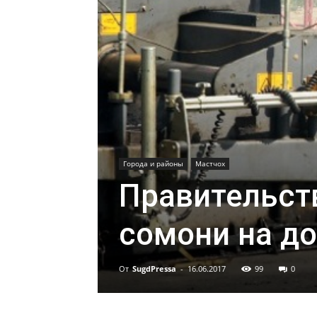
Города и районы
Мастчох
Правительст
сомони на д
От
SugdPressa
-
16.06.2017
99
0