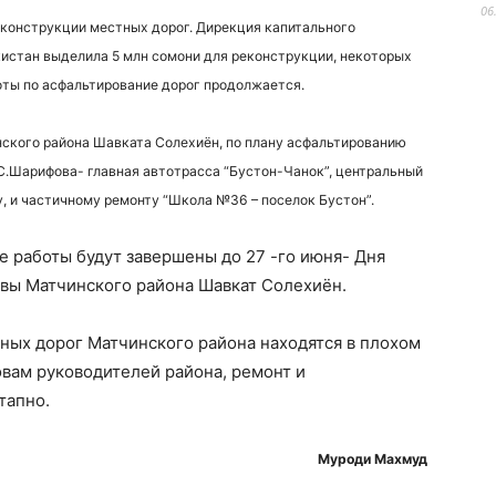
06
еконструкции местных дорог. Дирекция капитального
истан выделила 5 млн сомони для реконструкции, некоторых
оты по асфальтирование дорог продолжается.
ского района Шавката Солехиён, по плану асфальтированию
С.Шарифова- главная автотрасса “Бустон-Чанок”, центральный
, и частичному ремонту “Школа №36 – поселок Бустон”.
 работы будут завершены до 27 -го июня- Дня
авы Матчинского района Шавкат Солехиён.
ных дорог Матчинского района находятся в плохом
овам руководителей района, ремонт и
тапно.
Муроди Махмуд