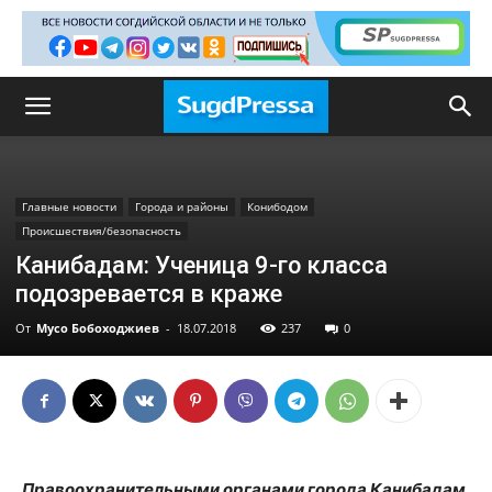
Главные новости
Города и районы
Конибодом
Происшествия/безопасность
Канибадам: Ученица 9-го класса
подозревается в краже
От
Мусо Бобоходжиев
-
18.07.2018
237
0
Правоохранительными органами города Канибадам