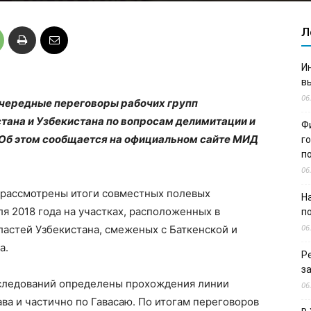
Л
И
в
06
 очередные переговоры рабочих групп
ана и Узбекистана по вопросам делимитации и
Ф
 Об этом сообщается на официальном сайте МИД
г
п
06
и рассмотрены итоги совместных полевых
Н
я 2018 года на участках, расположенных в
п
06
астей Узбекистана, смеженых с Баткенской и
а.
Р
з
бследований определены прохождения линии
06
ава и частично по Гавасаю. По итогам переговоров