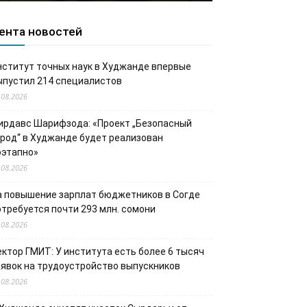
ента новостей
нститут точных наук в Худжанде впервые
ыпустил 214 специалистов
.08.2026
ирдавс Шарифзода: «Проект „Безопасный
ород“ в Худжанде будет реализован
оэтапно»
.08.2026
а повышение зарплат бюджетников в Согде
отребуется почти 293 млн. сомони
.08.2026
ектор ГМИТ: У института есть более 6 тысяч
аявок на трудоустройство выпускников
.08.2026