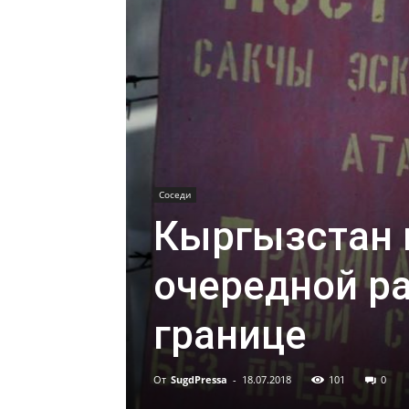
Соседи
Кыргызстан 
очередной ра
границе
От
SugdPressa
-
18.07.2018
101
0