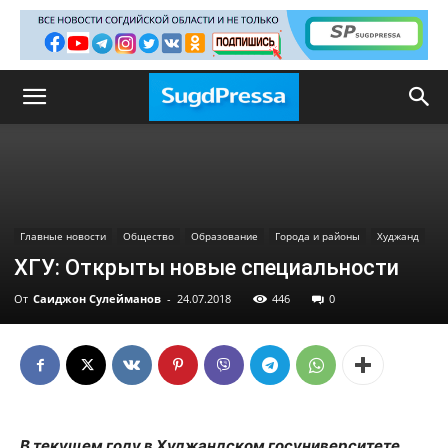
Главные новости
Общество
Образование
Города и районы
Худжанд
ХГУ: Открыты новые специальности
От
Саиджон Сулейманов
-
24.07.2018
446
0
В текущем году в Худжандском госуниверситете