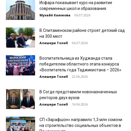
Исфара показывает курс на развитие
современных школ и образования
Мухайё Каюмова
-
06.07.2026
В Спитаменском районе строят детский сад
на 300 мест
Алишери Толиб
-
06.07.2026
Воспитательница из Худжанда стала
победителем областного этапа конкурса
«Воспитатель года Таджикистана – 2026»
Алишери Толиб
-
22.06.2026
В Согде представили новоназначенных
ректоров двух вузов
Алишери Толиб
-
16.06.2026
СП «Зарафшон» направило 1,3 млн сомони
на строительство социальных объектов в