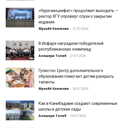
«Нури маърифат» продолжит выходить —
ректор ХГУ опроверг слухи о закрытии
издания
Мухайё Каюмова
-
31.07.2026
В Исфаре наградили победителей
республиканских олимпиад
Алишери Толиб
-
21.07.2026
Гулистон: Центр дополнительного
образования помогает детям раскрыть
таланты
Мухайё Каюмова
-
20.07.2026
Как в Канибадаме создают современные
школы и детские сады
Алишери Толиб
-
14.07.2026