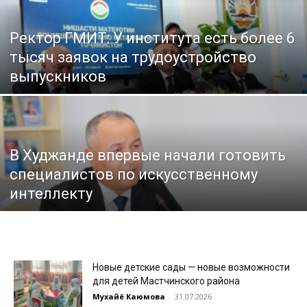
Ректор ГМИТ: У института есть более 6
тысяч заявок на трудоустройство
выпускников
В Худжанде впервые начали готовить
специалистов по искусственному
интеллекту
Новые детские сады — новые возможности
для детей Мастчинского района
Мухайё Каюмова
-
31.07.2026