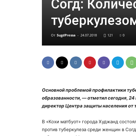
Согд: Количе
туберкулезо
От
SugdPressa
-
24.07.2018
121
0
Основной проблемой профилактики тубе
образованности, — отметил сегодня, 24
директор Центра защиты населения от 
В «Кохи матбуот» города Худжанд состоя
против туберкулеза среди женщин в Сог