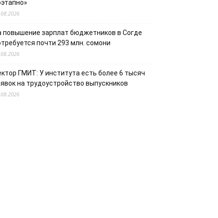
оэтапно»
.08.2026
а повышение зарплат бюджетников в Согде
отребуется почти 293 млн. сомони
.08.2026
ектор ГМИТ: У института есть более 6 тысяч
аявок на трудоустройство выпускников
.08.2026