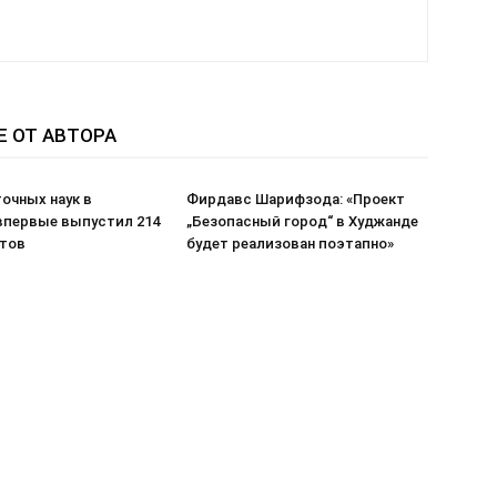
Е ОТ АВТОРА
очных наук в
Фирдавс Шарифзода: «Проект
впервые выпустил 214
„Безопасный город“ в Худжанде
тов
будет реализован поэтапно»