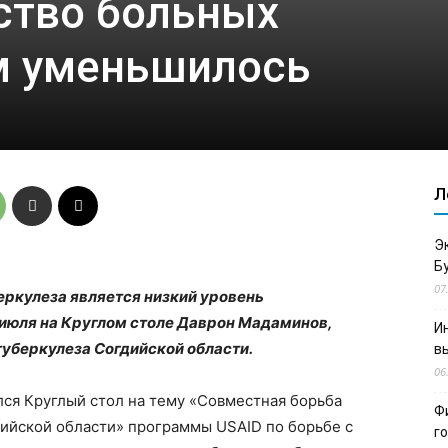
ство больных
м уменьшилось
Л
Э
Б
07
ркулеза является низкий уровень
 июля на Круглом столе Даврон Мадаминов,
И
туберкулеза Согдийской области.
в
06
лся Круглый стол на тему «Совместная борьба
Ф
дийской области» программы USAID по борьбе с
г