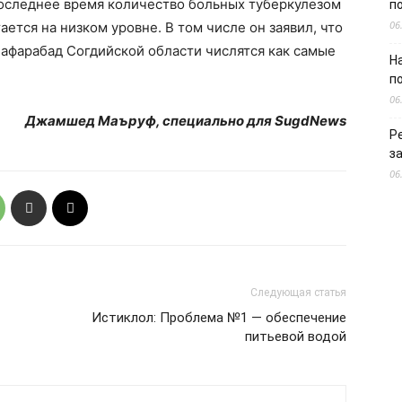
последнее время количество больных туберкулезом
п
06
ется на низком уровне. В том числе он заявил, что
афарабад Согдийской области числятся как самые
Н
п
06
Джамшед Маъруф, специально для SugdNews
Р
з
06
Следующая статья
Истиклол: Проблема №1 — обеспечение
питьевой водой