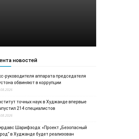
ента новостей
кс-руководителя аппарата председателя
устона обвиняют в коррупции
.08.2026
нститут точных наук в Худжанде впервые
ыпустил 214 специалистов
.08.2026
ирдавс Шарифзода: «Проект „Безопасный
ород“ в Худжанде будет реализован