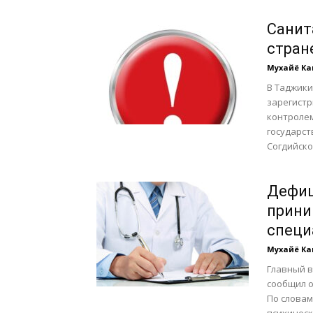
Санит
стран
Мухайё К
В Таджики
зарегистр
контролем
государст
Согдийско
Дефиц
прини
специ
Мухайё К
Главный в
сообщил о
По словам