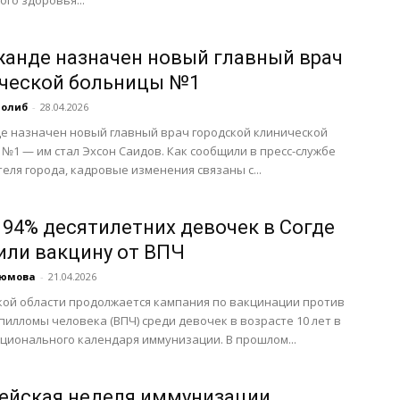
ого здоровья...
жанде назначен новый главный врач
ческой больницы №1
Толиб
-
28.04.2026
е назначен новый главный врач городской клинической
№1 — им стал Эхсон Саидов. Как сообщили в пресс-службе
еля города, кадровые изменения связаны с...
 94% десятилетних девочек в Согде
или вакцину от ВПЧ
аюмова
-
21.04.2026
кой области продолжается кампания по вакцинации против
пилломы человека (ВПЧ) среди девочек в возрасте 10 лет в
ционального календаря иммунизации. В прошлом...
ейская неделя иммунизации