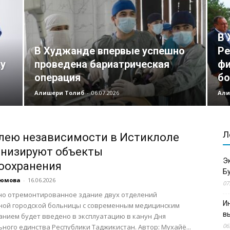
В 
В Худжанде впервые успешно
Ре
у
проведена бариатрическая
фи
операция
бо
Алишери Толиб
-
06.07.2026
Али
Л
лею независимости в Истиклоле
низируют объекты
Э
оохранения
Б
аюмова
-
16.06.2026
07
но отремонтированное здание двух отделений
И
ной городской больницы с современным медицинским
в
нием будет введено в эксплуатацию в канун Дня
06
ного единства Республики Таджикистан. Автор: Мухайё...