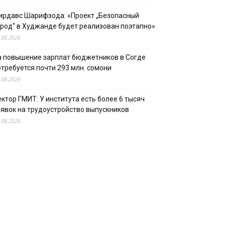
ирдавс Шарифзода: «Проект „Безопасный
ород“ в Худжанде будет реализован поэтапно»
.08.2026
а повышение зарплат бюджетников в Согде
отребуется почти 293 млн. сомони
.08.2026
ектор ГМИТ: У института есть более 6 тысяч
аявок на трудоустройство выпускников
.08.2026