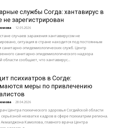
арные службы Согда: хантавирус в
е не зарегистрирован
аюмова
-
12.05.2026
стане случаев заражения хантавирусом не
ировано, ситуация в стране находится под постоянным
 санитарно-эпидемиологических служб. Центр
венного санитарно-эпидемиологического надзора
й области сообщает, что хантавирус...
ит психиатров в Согде:
маются меры по привлечению
алистов
аюмова
-
28.04.2026
рач Центра психического здоровья Согдийской области
 серьёзной нехватке кадров в сфере психиатрии региона.
 Акмалджона Камолова, главного врача Центра