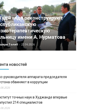
Худжанде реконструируют
спубликанскую
зиотерапевтическую
льницу имени А. Нурматова
шери Толиб
-
22.06.2026
ента новостей
кс-руководителя аппарата председателя
устона обвиняют в коррупции
.08.2026
нститут точных наук в Худжанде впервые
ыпустил 214 специалистов
.08.2026