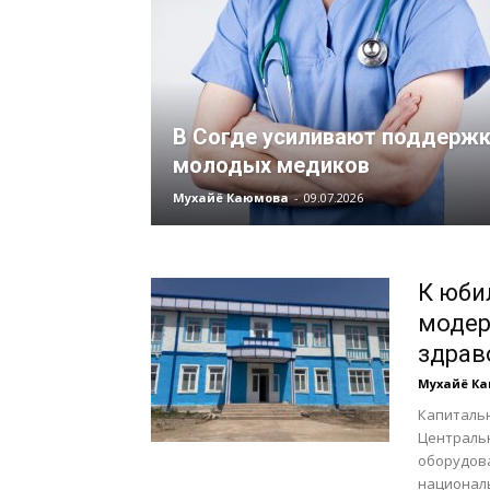
В Согде усиливают поддержк
молодых медиков
Мухайё Каюмова
-
09.07.2026
К юби
модер
здрав
Мухайё К
Капиталь
Централь
оборудова
националь