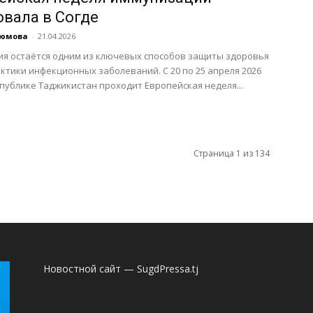
овала в Согде
аюмова
-
21.04.2026
я остаётся одним из ключевых способов защиты здоровья
ктики инфекционных заболеваний. С 20 по 25 апреля 2026
спублике Таджикистан проходит Европейская неделя...
Страница 1 из 134
Новостной сайт — SugdPressa.tj