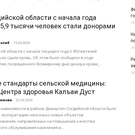
Ф
г
дийской области с начала года
06
 5,9 тысячи человек стали донорами
Н
п
Толиб
-
15.06.2026
06
кой области с начала текущего года 5 950 жителей
но сдали кровь. Об этом было сообщено в ходе
Р
ия, посвящённого Всемирному дню донора крови,...
з
06
 стандарты сельской медицины:
Центра здоровья Калъаи Дуст
аюмова
-
02.06.2026
езависимости в районе Деваштич Согдийской области было
 эксплуатацию несколько новых объектов
ранения, направленных на повышение качества
ого обслуживания населения и...