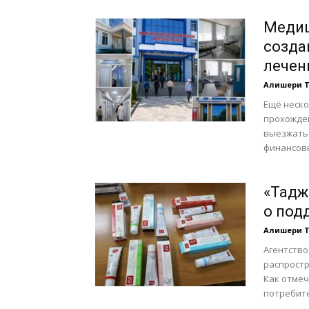
Медиц
созда
лечен
Алишери 
Ещё неско
прохожден
выезжать 
финансовы
«Тадж
о под
Алишери 
Агентство
распростр
Как отмеч
потребите