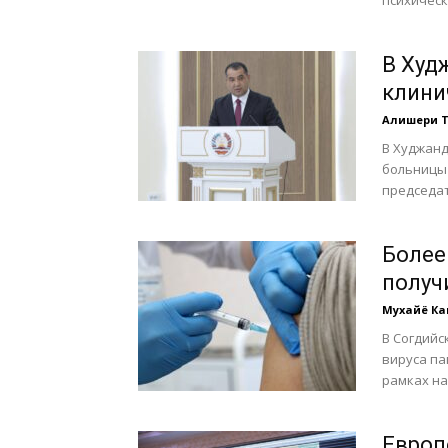
психическ
В Худ
клини
Алишери 
В Худжанд
больницы 
председат
Более
получ
Мухайё К
В Согдийс
вируса па
рамках на
Европ