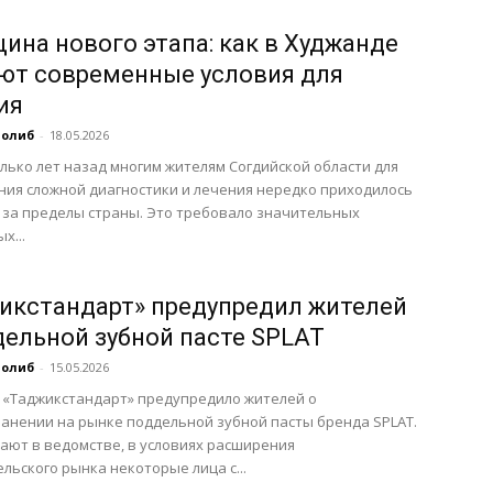
ина нового этапа: как в Худжанде
ют современные условия для
ия
Толиб
-
18.05.2026
лько лет назад многим жителям Согдийской области для
ия сложной диагностики и лечения нередко приходилось
за пределы страны. Это требовало значительных
х...
икстандарт» предупредил жителей
дельной зубной пасте SPLAT
Толиб
-
15.05.2026
 «Таджикстандарт» предупредило жителей о
анении на рынке поддельной зубной пасты бренда SPLAT.
ают в ведомстве, в условиях расширения
льского рынка некоторые лица с...