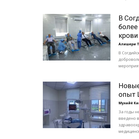
В Сог
более
крови
Алишери 
В Согдийс
доброволь
мероприят
Новые
опыт 
Мухайё К
За годы н
введено в
здравоох
медицинск