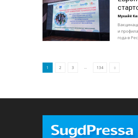
старт
Мухайё К
Вакцинаци
и профила
года в Ре
...
1
2
3
134