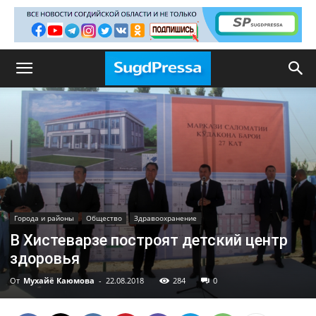
Города и районы
Общество
Здравоохранение
В Хистеварзе построят детский центр
здоровья
От
Мухайё Каюмова
-
22.08.2018
284
0