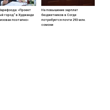
арифзода: «Проект
На повышение зарплат
ый город“ в Худжанде
бюджетников в Согде
лизован поэтапно»
потребуется почти 293 млн.
сомони