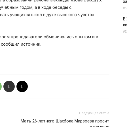
з
учебным годом, а в ходе беседы с
06
ать учащихся школ в духе высокого чувства
В
к
05
тором преподаватели обменивались опытом и в
 сообщил источник.
Следующая статья
Мать 26-летнего Шахбола Мирзоева просит
о помощи