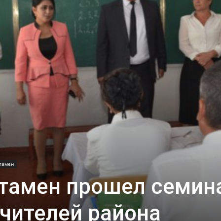
тамен
итамен прошел семин
чителей района