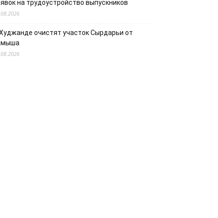
аявок на трудоустройство выпускников
.08.2026
 Худжанде очистят участок Сырдарьи от
амыша
.08.2026