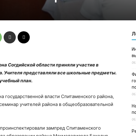
Л
И
в
06
на Согдийской области приняли участие в
. Учителя представляли все школьные предметы.
Ф
учебный план.
г
п
06
на государственной власти Спитаменского района,
 семинар учителей района в общеобразовательной
Н
п
06
а проинспектировали зампред Спитаменского
Р
ела образовании района Махмадализода Баходур.