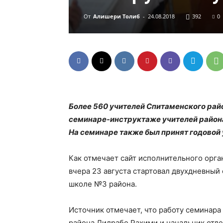
От
Алишери Толиб
-
24.08.2018
392
0
Более 560 учителей Спитаменского райо
семинаре-инструктаже учителей района
На семинаре также был принят годовой 
Как отмечает сайт исполнительного орга
вчера 23 августа стартовал двухдневный
школе №3 района.
Источник отмечает, что работу семинар
района Дилрабо Рахими и начальник отд