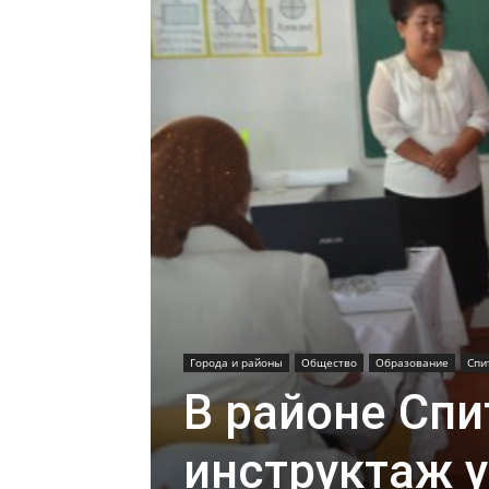
Города и районы
Общество
Образование
Спи
В районе Сп
инструктаж у