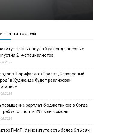
ента новостей
нститут точных наук в Худжанде впервые
ыпустил 214 специалистов
.08.2026
ирдавс Шарифзода: «Проект „Безопасный
ород“ в Худжанде будет реализован
оэтапно»
.08.2026
а повышение зарплат бюджетников в Согде
отребуется почти 293 млн. сомони
.08.2026
ектор ГМИТ: У института есть более 6 тысяч