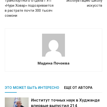
транспортного отдела ГУП
эксплуатацию Школу
«Нури Ховар» подозревается
искусств
в растрате почти 300 тысяч
сомони
Мадина Почоева
ЭТО МОЖЕТ БЫТЬ ИНТЕРЕСНО
ЕЩЕ ОТ АВТОРА
Институт точных наук в Худжанде
впервые выпустил 214