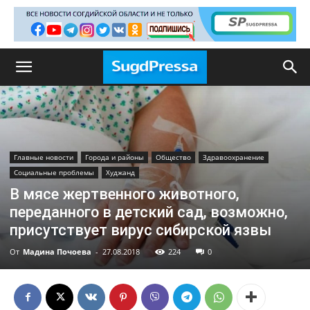
Главные новости
Города и районы
Общество
Здравоохранение
Социальные проблемы
Худжанд
В мясе жертвенного животного,
переданного в детский сад, возможно,
присутствует вирус сибирской язвы
От
Мадина Почоева
-
27.08.2018
224
0