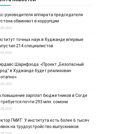
кс-руководителя аппарата председателя
устона обвиняют в коррупции
.08.2026
нститут точных наук в Худжанде впервые
ыпустил 214 специалистов
.08.2026
ирдавс Шарифзода: «Проект „Безопасный
ород“ в Худжанде будет реализован
оэтапно»
.08.2026
а повышение зарплат бюджетников в Согде
отребуется почти 293 млн. сомони
.08.2026
ектор ГМИТ: У института есть более 6 тысяч
аявок на трудоустройство выпускников
.08.2026