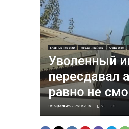
Главные новости
Города и районы
Общество
Уволенный и
пересдавал а
равно не смо
От
SugdNEWS
-
28.08.2018
85
0