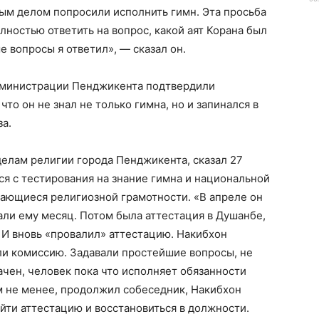
ым делом попросили исполнить гимн. Эта просьба
олностью ответить на вопрос, какой аят Корана был
 вопросы я ответил», — сказал он.
администрации Пенджикента подтвердили
то он не знал не только гимна, но и запинался в
за.
елам религии города Пенджикента, сказал 27
ся с тестирования на знание гимна и национальной
сающиеся религиозной грамотности. «В апреле он
ли ему месяц. Потом была аттестация в Душанбе,
. И вновь «провалил» аттестацию. Накибхон
ли комиссию. Задавали простейшие вопросы, не
ачен, человек пока что исполняет обязанности
м не менее, продолжил собеседник, Накибхон
ти аттестацию и восстановиться в должности.