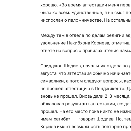
хорошо. «Во время аттестации меня перв
была ко всем. Единственное, я не смог п
ниспослан о паломничестве. На остальные
Между тем в отделе по делам религии 
увольнение Накибхона Кориева, отметив, ч
ответе на вопрос о правилах чтения нама
Саидджон Шодиев, начальник отдела по д
августа, что аттестация обычно начинает
символики, а потом следуют вопросы, ка
не прошел аттестацию в Пенджикенте. Да
вновь не прошел. Вновь дали 2-3 месяца
обжаловал результаты аттестации, созда
прошел. На его место пока никто не назн
имам-хатиба», — говорит Шодиев. Но, те
Кориев имеет возможность повторно прой