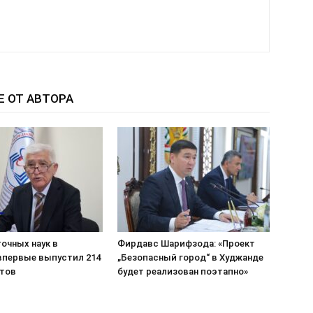
Е ОТ АВТОРА
очных наук в
Фирдавс Шарифзода: «Проект
впервые выпустил 214
„Безопасный город“ в Худжанде
тов
будет реализован поэтапно»