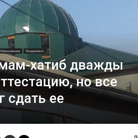
Образование
Пенджикент
мам-хатиб дважды
ттестацию, но все
г сдать ее
Л