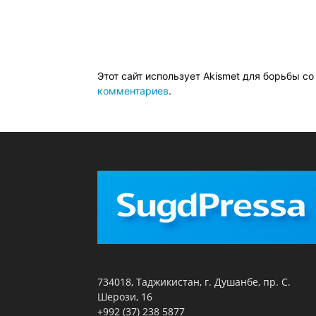
Этот сайт использует Akismet для борьбы с
комментариев
.
734018, Таджикистан, г. Душанбе, пр. С.
Шерози, 16
+992 (37) 238 5877