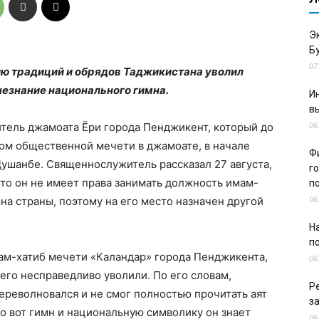
Э
Б
07
ию традиций и обрядов Таджикистана уволил
незнание национального гимна.
И
в
06
итель джамоата Ёри города Пенджикент, который до
ом общественной мечети в джамоате, в начале
Ф
Душанбе. Священнослужитель рассказал 27 августа,
г
что он не имеет права занимать должность имам-
п
06
на страны, поэтому на его место назначен другой
Н
п
ам-хатиб мечети «Каландар» города Пенджикента,
06
 его несправедливо уволили. По его словам,
Р
переволновался и не смог полностью прочитать аят
з
о вот гимн и национальную символику он знает
06