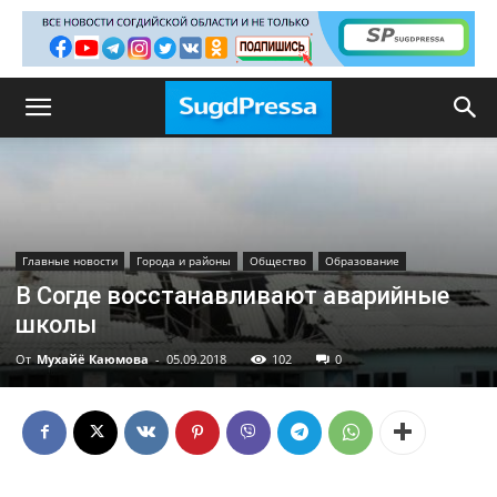
Главные новости
Города и районы
Общество
Образование
В Согде восстанавливают аварийные
школы
От
Мухайё Каюмова
-
05.09.2018
102
0