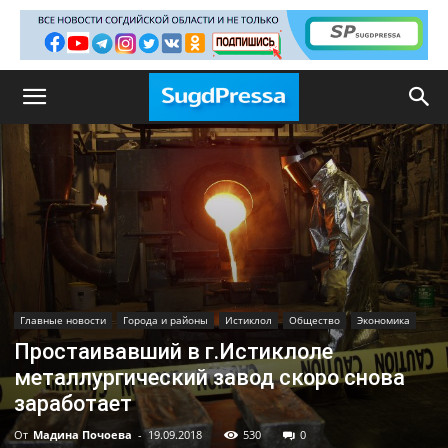
Главные новости
Города и районы
Истиклол
Общество
Экономика
Простаивавший в г.Истиклоле
металлургический завод скоро снова
заработает
От
Мадина Почоева
-
19.09.2018
530
0