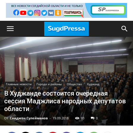
Главные новости
Города и районы
Общество
Худжанд
В Худжанде состоится очередная
сессия Маджлиса народных депутатов
области
От
Саиджон Сулейманов
-
19.09.2018
93
0