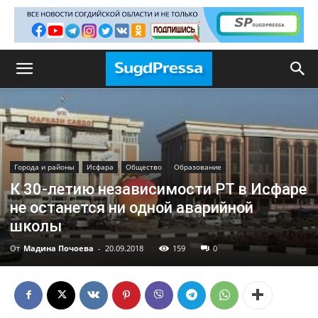
Города и районы
Исфара
Общество
Образование
К 30-летию независимости РТ в Исфаре
не останется ни одной аварийной
школы
От
Мадина Почоева
-
20.09.2018
159
0