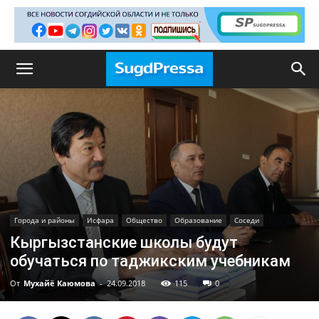
Города и районы
Исфара
Общество
Образование
Соседи
Кыргызстанские школы будут
обучаться по таджикским учебникам
От
Мухайё Каюмова
-
24.09.2018
115
0