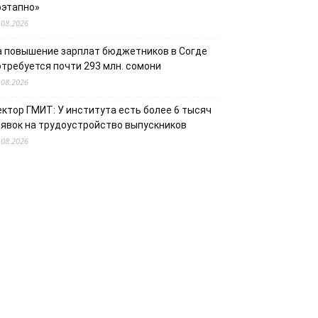
оэтапно»
.08.2026
а повышение зарплат бюджетников в Согде
отребуется почти 293 млн. сомони
.08.2026
ектор ГМИТ: У института есть более 6 тысяч
аявок на трудоустройство выпускников
.08.2026