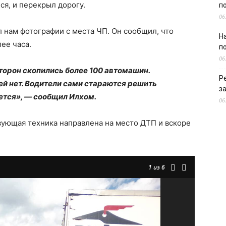
ся, и перекрыл дорогу.
п
06
 нам фотографии с места ЧП. Он сообщил, что
Н
ее часа.
п
06
сторон скопились более 100 автомашин.
Р
ей нет. Водители сами стараются решить
з
ается», — сообщил Илхом.
06
вующая техника направлена на место ДТП и вскоре
1
из 6