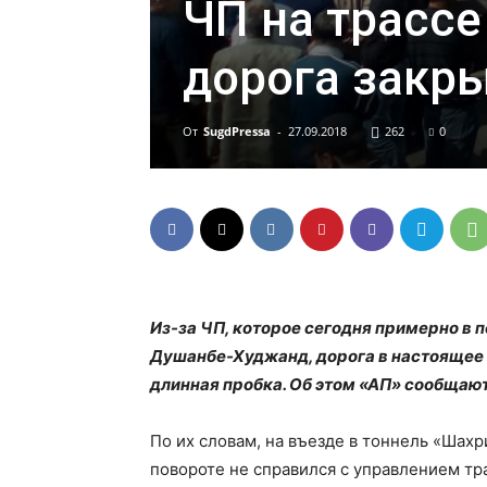
ЧП на трасс
дорога закры
От
SugdPressa
-
27.09.2018
262
0
Из-за ЧП, которое сегодня примерно в 
Душанбе-Худжанд, дорога в настоящее 
длинная пробка. Об этом «АП» сообщаю
По их словам, на въезде в тоннель «Шахр
повороте не справился с управлением тра