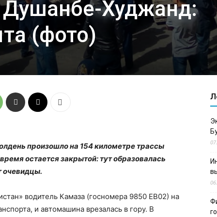
е Душанбе-Худжанд:
та (фото)
Л
Э
Б
07
полдень произошло на 154 километре трассы
время остается закрытой: тут образовалась
И
т очевидцы.
в
06
истан» водитель Камаза (госномера 9850 ЕВ02) на
Ф
нспорта, и автомашина врезалась в гору. В
г