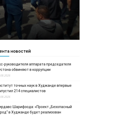
ента новостей
кс-руководителя аппарата председателя
устона обвиняют в коррупции
.08.2026
нститут точных наук в Худжанде впервые
ыпустил 214 специалистов
.08.2026
ирдавс Шарифзода: «Проект „Безопасный
ород“ в Худжанде будет реализован