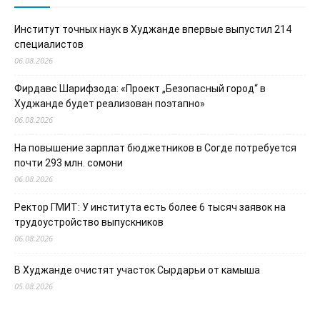
Институт точных наук в Худжанде впервые выпустил 214
специалистов
06.08.2026
Фирдавс Шарифзода: «Проект „Безопасный город“ в
Худжанде будет реализован поэтапно»
06.08.2026
На повышение зарплат бюджетников в Согде потребуется
почти 293 млн. сомони
06.08.2026
Ректор ГМИТ: У института есть более 6 тысяч заявок на
трудоустройство выпускников
06.08.2026
В Худжанде очистят участок Сырдарьи от камыша
05.08.2026