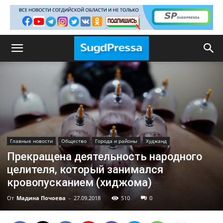
Главные новости
Общество
Города и районы
Худжанд
Прекращена деятельность народного
целителя, который занимался
кровопусканием (хиджома)
От
Мадина Почоева
-
27.09.2018
510
0