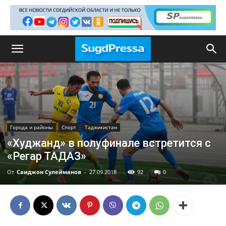
Города и районы
Спорт
Таджикистан
«Худжанд» в полуфинале встретится с
«Регар ТАДАЗ»
От
Саиджон Сулейманов
-
27.09.2018
92
0