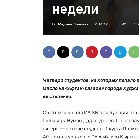
недели
От
Мадина Почоева
-
04.10.2018
201
0
Четверо студентов, на которых попало 
масло на «Афган-базаре» города Худжан
ей степеней.
Об этом сообщил ИА SN заведующий ожо
больницы Нумон Дадахаджаев. По словам
пятеро — четыре студента 1 курса Полит
40-летняя уроженка Республики Кыргызс