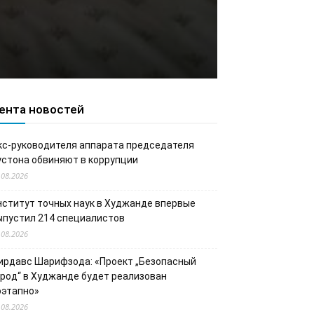
ента новостей
кс-руководителя аппарата председателя
устона обвиняют в коррупции
.08.2026
нститут точных наук в Худжанде впервые
ыпустил 214 специалистов
.08.2026
ирдавс Шарифзода: «Проект „Безопасный
ород“ в Худжанде будет реализован
оэтапно»
.08.2026