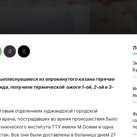
Л
Э
Б
07
выплеснувшиеся из опрокинутого казана горячее
да, получили термической ожоги 1-ой, 2-ой и 3-
И
в
06
говым отделением худжандской городской
Ф
 врача, пострадавших во время происшествия было
г
ехнического института ТТУ имени М.Осими и одна
п
06
тан. Все они были доставлены в больницу днем 27