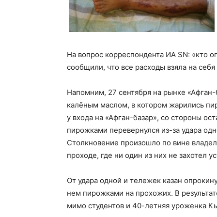
На вопрос корреспондента ИА SN: «кто о
сообщили, что все расходы взяла на себя
Напомним, 27 сентября на рынке «Афган-
калёным маслом, в котором жарились пи
у входа на «Афган-базар», со стороны ос
пирожками перевернулся из-за удара одн
Столкновение произошло по вине владе
проходе, где ни один из них не захотел у
От удара одной и тележек казан опрокин
нем пирожками на прохожих. В результа
мимо студентов и 40-летняя уроженка К