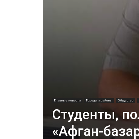
Главные новости
Города и районы
Общество
Студенты, п
«Афган-базар