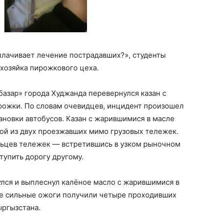
плачивает лечение пострадавших?», студенты
 хозяйка пирожкового цеха.
базар» города Худжанда перевернулся казан с
рожки. По словам очевидцев, инцидент произошел
тановки автобусов. Казан с жарившимися в масле
ой из двух проезжавших мимо грузовых тележек.
льцев тележек — встретившись в узком рыночном
ступить дорогу другому.
улся и выплеснул калёное масло с жарившимися в
те сильные ожоги получили четыре проходивших
ыргызстана.