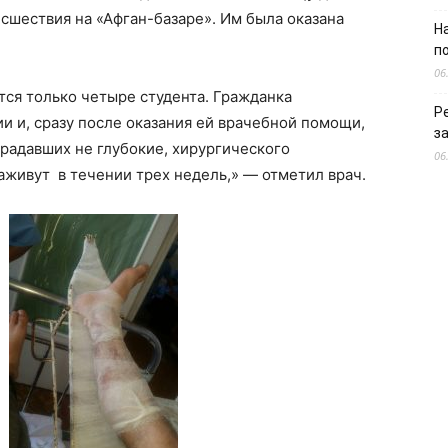
исшествия на «Афган-базаре». Им была оказана
Н
п
06
тся только четыре студента. Гражданка
Р
и и, сразу после оказания ей врачебной помощи,
з
радавших не глубокие, хирургического
06
аживут в течении трех недель,» — отметил врач.