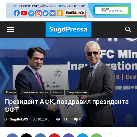
В мире
Главные новости
Спорт
Таджикистан
Президент АФК, поздравил президента
ФФТ
От
SugdNEWS
-
08.10.2018
111
0