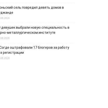
юньский сель повредил девять домов в
уджанде
.08.2026
0 девушек выбрали новую специальность в
орно-металлургическом институте
.08.2026
 Согде оштрафовали 17 блогеров за работу
ез регистрации
.08.2026