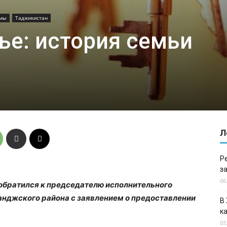
емы
Таджикистан
ье: история семьи
Л
Р
з
06
 обратился к председателю исполнительного
анджского района с заявлением о предоставлении
В
к
05