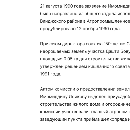
21 августа 1990 года заявление Имомидд
было направлено из общего отдела испо
Ванджского района в Агропромышленное
продублировано 12 ноября 1990 года.
Приказом директора совхоза “50-летие С
неорошаемых земель участка Дашти Бов
площадью 0.05 га для строительства жил
утвержден решением кишлачного совета 
1991 года.
Актом комиссии о предоставлении земель
Имомиддину Лоикову выделен приусадебн
строительства жилого дома и огородниче
комиссии участвовали: главный агроном с
заведующий пункта приёма шелкопряда и