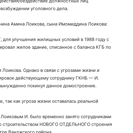
 действия/бездействие должностных лиц
 возбуждении уголовного дела.
нина Амина Лоикова, сына Имомиддина Лоикова:
, для улучшения жилищных условий в 1988 году с
ировал жилое здание, списанное с баланса КГБ по
Лоикова. Однако в связи с угрозами жизни и
ировок действующему сотруднику ГКНБ — И.
у вынужденно покинул данное домостроение.
, так как угроза жизни оставалась реальной
 Лоиковым И. было временно занято сотрудниками
 со строительством НОВОГО ОТДЕЛЬНОГО строения
тре Ванджского района.