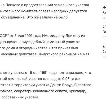
ина Лоикова о предоставлении земельного участка
И
лнительного комитета совета народных депутатов
Х
 объединение. Это же заявление было
05
2
Г
ССР” от 5 мая 1991 года Имомиддину Лоикову из
05
уд выделен приусадебный земельный участок
В
ого дома и огородничества. Этот приказ был
б
народных депутатов Ванджского района от 24 мая
03
ного участка от 6 мая 1991 года подтверждено, что
ый земельный участок площадью 0.05 га для
ства на территории участка Дашти Бовуд. В составе
овхоза, секретарь кишлачного совета, бригадир,
 собственник участка.