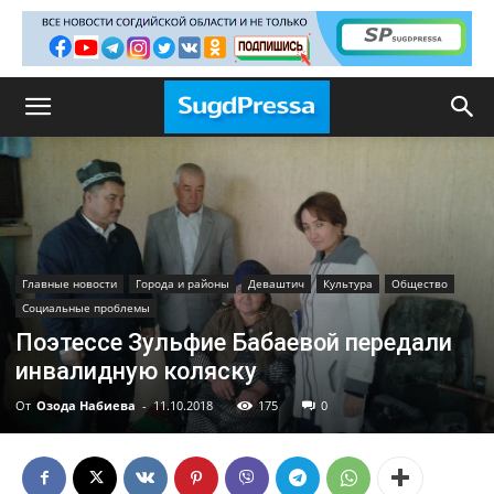
Главные новости
Города и районы
Деваштич
Культура
Общество
Социальные проблемы
Поэтессе Зульфие Бабаевой передали
инвалидную коляску
От
Озода Набиева
-
11.10.2018
175
0