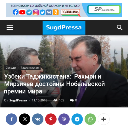
Соседи
Таджикистан
Узбеки Таджикистана: Рахмон и
Мирзияев достойны Нобелевской
премии мира
От
SugdPressa
-
11.10.2018
165
0