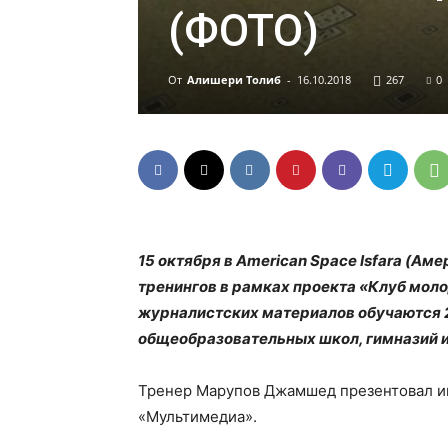
(ФОТО)
От
Алишери Толиб
-
16.10.2018
267
0
15 октября в American Space Isfara (Ам
тренингов в рамках проекта «Клуб мол
журналистских материалов обучаются 
общеобразовательных школ, гимназий и
Тренер Марупов Джамшед презентовал ин
«Мультимедиа».