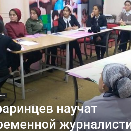
ние
аринцев научат
ременной журналист