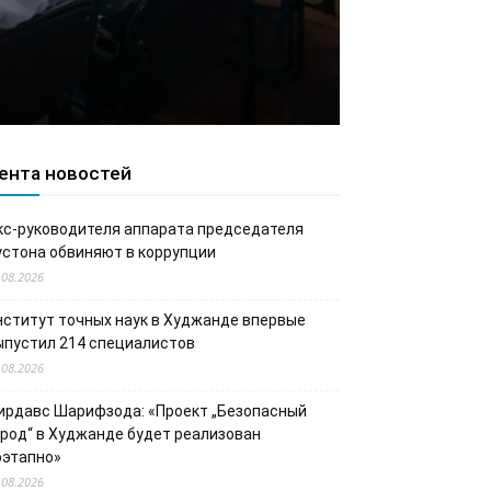
ента новостей
кс-руководителя аппарата председателя
устона обвиняют в коррупции
.08.2026
нститут точных наук в Худжанде впервые
ыпустил 214 специалистов
.08.2026
ирдавс Шарифзода: «Проект „Безопасный
ород“ в Худжанде будет реализован
оэтапно»
.08.2026