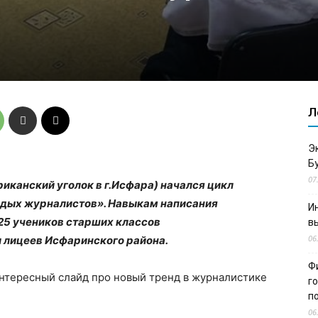
Л
Э
Б
07
ериканский уголок в г.Исфара) начался цикл
одых журналистов». Навыкам написания
И
25 учеников старших классов
в
06
 лицеев Исфаринского района.
Ф
тересный слайд про новый тренд в журналистике
г
п
06