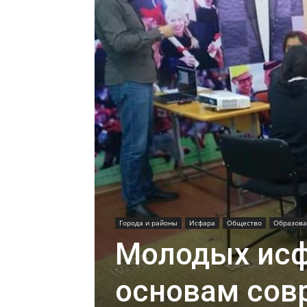
Города и районы
Исфара
Общество
Образова
Молодых исф
основам сов