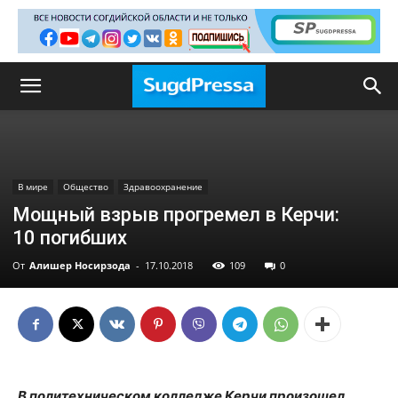
В мире
Общество
Здравоохранение
Мощный взрыв прогремел в Керчи:
10 погибших
От
Алишер Носирзода
-
17.10.2018
109
0
В политехническом колледже Керчи произошел