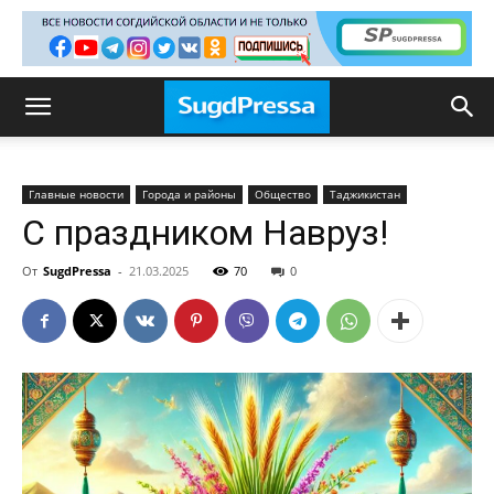
Главные новости
Города и районы
Общество
Таджикистан
С праздником Навруз!
От
SugdPressa
-
21.03.2025
70
0