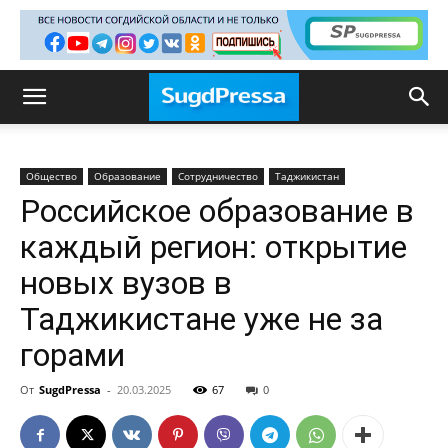
Общество
Образование
Сотрудничество
Таджикистан
Российское образование в
каждый регион: открытие
новых вузов в
Таджикистане уже не за
горами
От
SugdPressa
-
20.03.2025
67
0