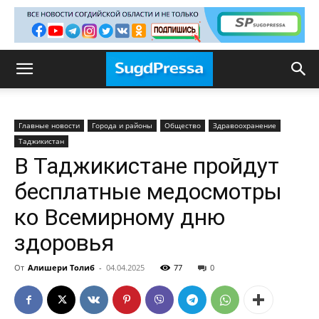
Главные новости
Города и районы
Общество
Здравоохранение
Таджикистан
В Таджикистане пройдут
бесплатные медосмотры
ко Всемирному дню
здоровья
От
Алишери Толиб
-
04.04.2025
77
0