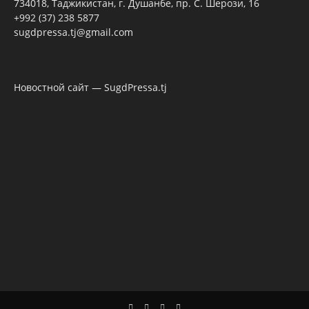
734018, Таджикистан, г. Душанбе, пр. С. Шерози, 16
+992 (37) 238 5877
sugdpressa.tj@gmail.com
Новостной сайт — SugdPressa.tj