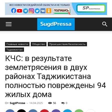
Главные новости
Общество
Происшествия/безопасность
Таджикистан
КЧС: в результате
землетрясения в двух
районах Таджикистана
полностью повреждены 94
жилых дома
От
SugdPressa
-
14.04.2025
56
0