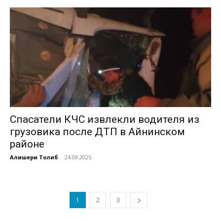
Спасатели КЧС извлекли водителя из
грузовика после ДТП в Айнинском
районе
Алишери Толиб
-
24.09.2025
1
2
3