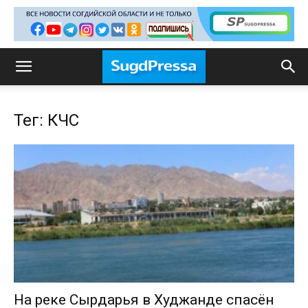
Тег: КЧС
На реке Сырдарья в Худжанде спасён