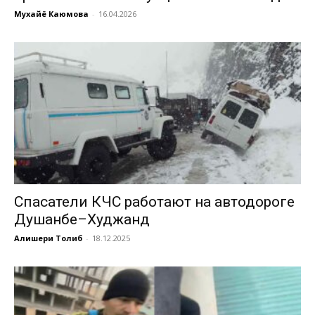
Мухайё Каюмова
-
16.04.2026
Спасатели КЧС работают на автодороге
Душанбе–Худжанд
Алишери Толиб
-
18.12.2025