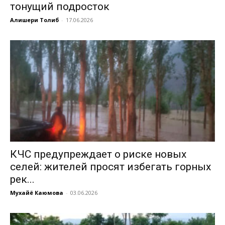
тонущий подросток
Алишери Толиб
-
17.06.2026
КЧС предупреждает о риске новых
селей: жителей просят избегать горных
рек...
Мухайё Каюмова
-
03.06.2026